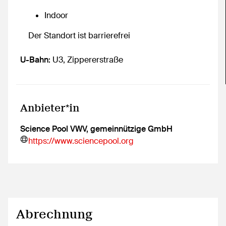
Indoor
Der Standort ist barrierefrei
Erreichbar mit den öffentlichen Verkehrsmitteln
U-Bahn:
U3, Zippererstraße
Anbieter*in
Science Pool VWV, gemeinnützige GmbH
https://www.sciencepool.org
Abrechnung