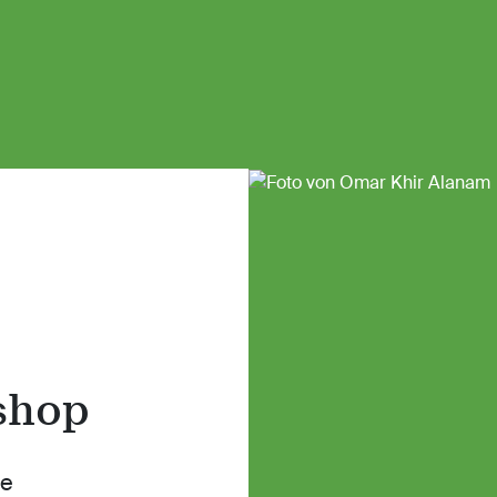
shop
ne