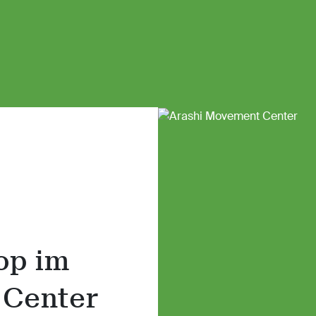
op im
 Center