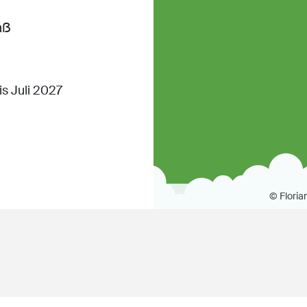
aß
s Juli 2027
© Floria