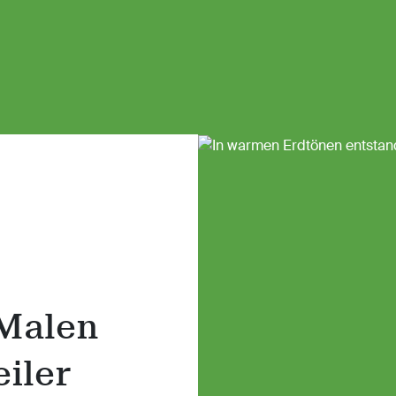
Malen
iler