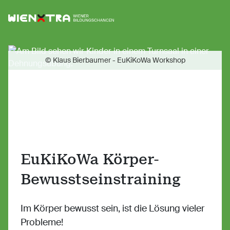
Logo Wiener Bildungschancen
Sh
© Klaus Bierbaumer - EuKiKoWa Workshop
EuKiKoWa Körper-
Bewusstseinstraining
Im Körper bewusst sein, ist die Lösung vieler
Probleme!