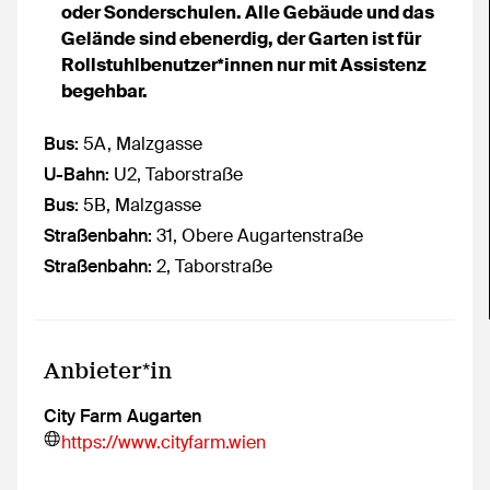
oder Sonderschulen. Alle Gebäude und das
Gelände sind ebenerdig, der Garten ist für
Rollstuhlbenutzer*innen nur mit Assistenz
begehbar.
Erreichbar mit den öffentlichen Verkehrsmitteln
Bus:
5A, Malzgasse
U-Bahn:
U2, Taborstraße
Bus:
5B, Malzgasse
Straßenbahn:
31, Obere Augartenstraße
Straßenbahn:
2, Taborstraße
Anbieter*in
City Farm Augarten
https://www.cityfarm.wien