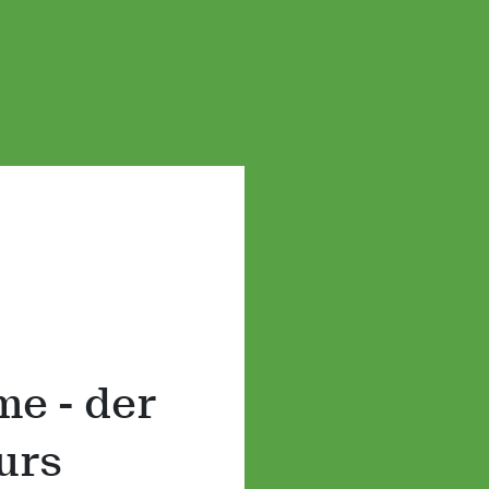
e - der
urs