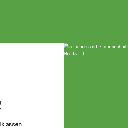
!
lklassen