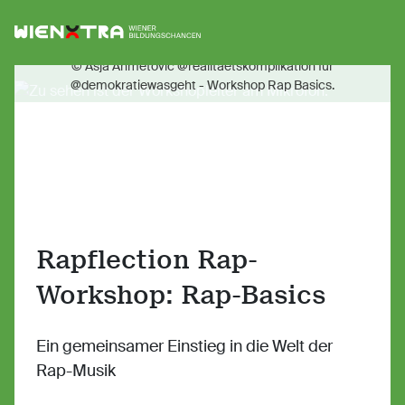
Logo Wiener Bildungschancen
Sh
© Asja Ahmetovic @realitaetskomplikation für
@demokratiewasgeht - Workshop Rap Basics.
Rapflection Rap-
Workshop: Rap-Basics
Ein gemeinsamer Einstieg in die Welt der
Rap-Musik