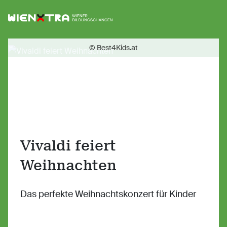
Logo Wiener Bildungschancen
Sh
© Best4Kids.at
Vivaldi feiert
Weihnachten
Das perfekte Weihnachtskonzert für Kinder