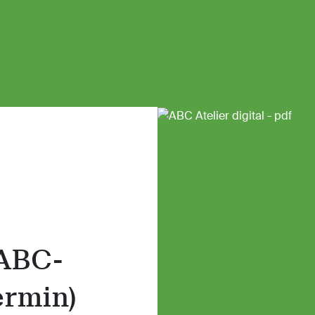
 ABC-
ermin)